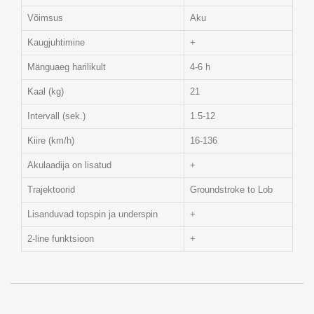
Võimsus
Aku
Kaugjuhtimine
+
Mänguaeg harilikult
4-6 h
Kaal (kg)
21
Intervall (sek.)
1.5-12
Kiire (km/h)
16-136
Akulaadija on lisatud
+
Trajektoorid
Groundstroke to Lob
Lisanduvad topspin ja underspin
+
2-line funktsioon
+