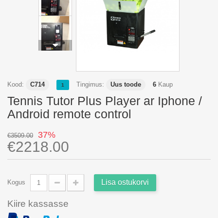
Kood:
C714
Tingimus:
Uus toode
6
Kaup
1
Tennis Tutor Plus Player ar Iphone /
Android remote control
37%
€3509.00
€2218.00
Lisa ostukorvi
Kogus
Kiire kassasse