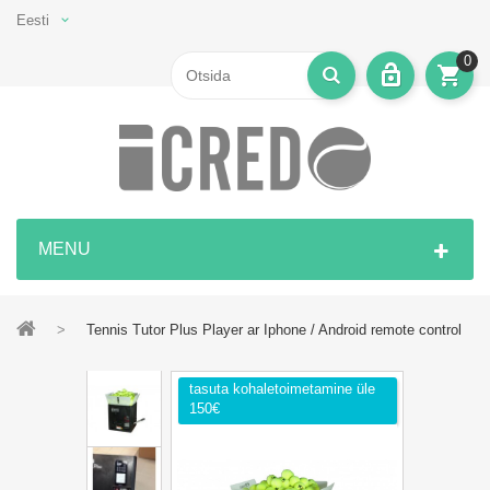
Eesti
0
MENU
>
Tennis Tutor Plus Player ar Iphone / Android remote control
tasuta kohaletoimetamine üle
150€