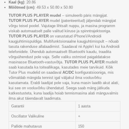
Kaal (kg)
: 20.86
Mõõtmed (cm)
: 49.53 x 50.80 x 50.80
TUTOR PLUS PLAYER mudel
– simuleerib päris mängijat.
TUTOR PLUS PLAYER
mudel (patenteeritud) jäljendab mängijat
võrgu teisel poolel. Vajutage lihtsalt nuppu, ja masina programm
viskab automaatselt palle valitud kiiruse ja spinntrajektooriga.
TUTOR PLUS PLAYER
on varustatud iPhone'i/Androidi
kaugjuhtimispuldiga. Multifunktsionaalne kaugjuhtimispult – nõuab
tasuta rakenduse allalaadimist. Saadaval nii Apple'i kui ka Androidi
telefonidele. Ühendub automaatselt Bluetoothi kaudu, traadita
võrguühendust pole vaja. Selle valiku ostmisel paigaldatakse
masinasse Bluetooth-vastuvõtja.
TUTOR PLUS PLAYER
mudelit
saab kasutada ka toiteallikaga, kasutades meie tarvikuid. Kõik
Tutor Plus mudelid on saadaval
AC/DC
konfiguratsiooniga, mis
võimaldab mängida tennist igal väljakul ilma vooluvõrku
kasutamata. Eraldi laadijat pole vaja, kuna masin laadib akut alati,
kui see on vooluvõrku ühendatud. Seega saab mäng jätkuda
katkestusteta, kuna laadija hoiab tennismasina alati mänguvalmis
ilma akut täiendavalt laadimata.
Garantii
1 aasta
Oscillator Valikuline
+
Pallide mahutavus
150