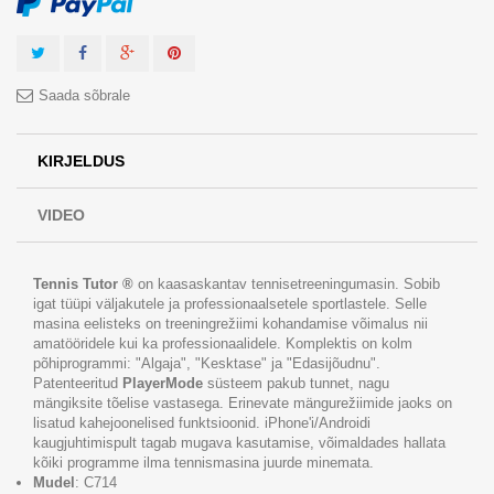
Saada sõbrale
KIRJELDUS
VIDEO
Tennis Tutor ®
on kaasaskantav tennisetreeningumasin. Sobib
igat tüüpi väljakutele ja professionaalsetele sportlastele. Selle
masina eelisteks on treeningrežiimi kohandamise võimalus nii
amatööridele kui ka professionaalidele. Komplektis on kolm
põhiprogrammi: "Algaja", "Kesktase" ja "Edasijõudnu".
Patenteeritud
PlayerMode
süsteem pakub tunnet, nagu
mängiksite tõelise vastasega. Erinevate mängurežiimide jaoks on
lisatud kahejoonelised funktsioonid. iPhone'i/Androidi
kaugjuhtimispult tagab mugava kasutamise, võimaldades hallata
kõiki programme ilma tennismasina juurde minemata.
Mudel
: C714