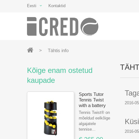
Eesti
Kontaktid
>
Tähtis info
TÄHT
Kõige enam ostetud
kaupade
Taga
Sports Tutor
Tennis Twist
2016-05
with a battery
Tennis Twist® on
mõeldud eelkõige
Küsi
algajatele
tennise...
2016-05