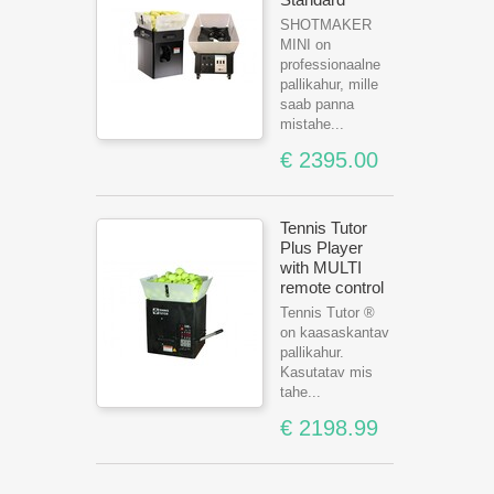
SHOTMAKER
MINI on
professionaalne
pallikahur, mille
saab panna
mistahe...
€ 2395.00
Tennis Tutor
Plus Player
with MULTI
remote control
Tennis Tutor ®
on kaasaskantav
pallikahur.
Kasutatav mis
tahe...
€ 2198.99