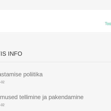
Too
IS INFO
stamise poliitika
-02
mused tellimine ja pakendamine
-02