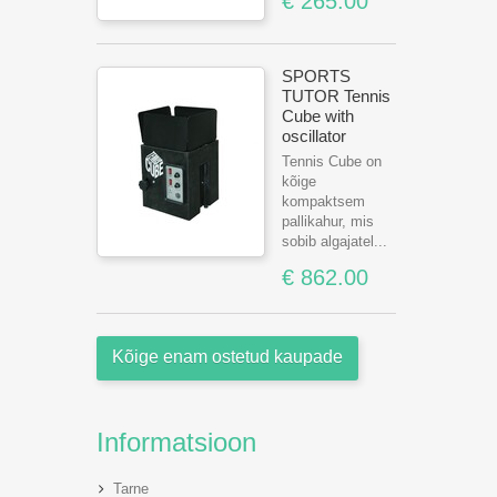
€ 265.00
SPORTS
TUTOR Tennis
Cube with
oscillator
Tennis Cube on
kõige
kompaktsem
pallikahur, mis
sobib algajatel...
€ 862.00
Kõige enam ostetud kaupade
Informatsioon
Tarne