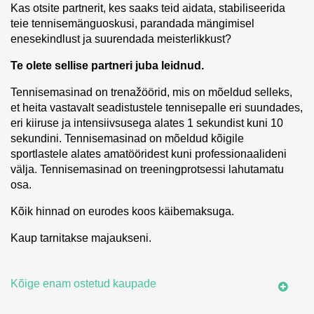
Kas otsite partnerit, kes saaks teid aidata, stabiliseerida
teie tennisemänguoskusi, parandada mängimisel
enesekindlust ja suurendada meisterlikkust?
Te olete sellise partneri juba leidnud.
Tennisemasinad on trenažöörid, mis on mõeldud selleks,
et heita vastavalt seadistustele tennisepalle eri suundades,
eri kiiruse ja intensiivsusega alates 1 sekundist kuni 10
sekundini. Tennisemasinad on mõeldud kõigile
sportlastele alates amatööridest kuni professionaalideni
välja. Tennisemasinad on treeningprotsessi lahutamatu
osa.
Kõik hinnad on eurodes koos käibemaksuga.
Kaup tarnitakse majaukseni.
Kõige enam ostetud kaupade