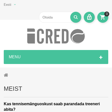
Eesti
0
MENU
MEIST
Kas tennisemänguoskust saab parandada treeneri
abita?