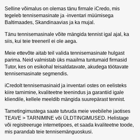
Selline võimalus on olemas tänu firmale iCredo, mis
tegeleb tennisemasinate ja ‑inventari müümisega
Baltimaades, Skandinaavias ja ka mujal.
Tänu tennisemasinale võite mängida tennist igal ajal, ka
siis, kui teie treeneril ei ole aega.
Meie ettevõte aitab teil valida tennisemasinate hulgast
parima. Neid valmistab üks maailma tuntumaid firmasid
Tutor, kes on esikohal teisaldatavate, akudega töötavate
tennisemasinate segmendis.
iCredolt tennisemasinaid ja inventari ostes on eelisteks
kiire tarnimine, kvaliteetne teenindus ja garantiid igale
kliendile, kellele meeldib mängida suurepärast tennist.
Tarnetingimustega saate tutvuda meie veebilehe jaotises
TEAVE > TARNIMINE või ÜLDTINGIMUSED. Helistage
või registreeruge internetipoes, et saada kvaliteetne toode,
mis parandab teie tennisemänguoskusi.