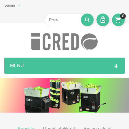
Suomi
0
MENU
Suosittu
Uudet tulokkaat
Eniten ostetut