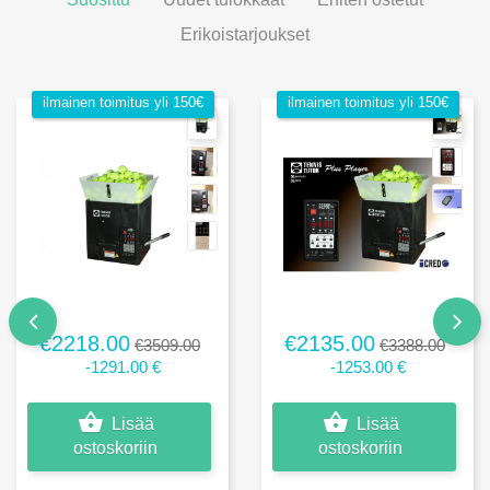
Erikoistarjoukset
ilmainen toimitus yli 150€
ilmainen toimitus yli 150€
€2218.00
€2135.00
€3509.00
€3388.00
-1291.00 €
-1253.00 €
Lisää
Lisää
ostoskoriin
ostoskoriin