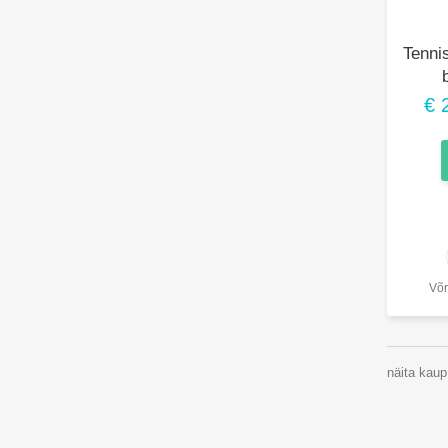
Tennis
€ 
Võr
näita kaup: