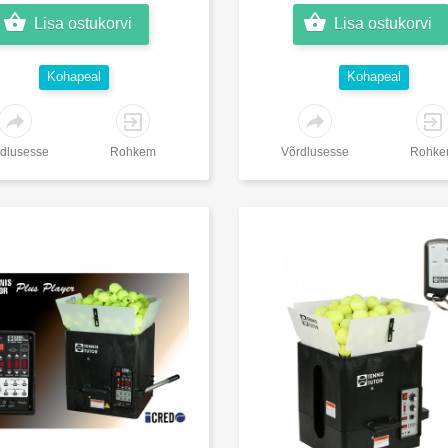
Lisa ostukorvi
Lisa ostukorvi
Kohapeal
Kohapeal
dlusesse
Rohkem
Võrdlusesse
Rohk