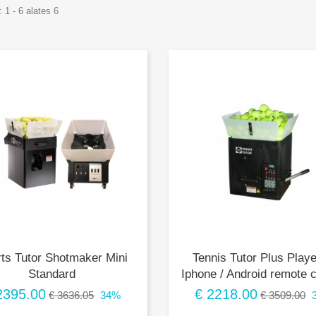
 1 - 6 alates 6
ts Tutor Shotmaker Mini
Tennis Tutor Plus Playe
Standard
Iphone / Android remote c
2395.00
€ 2218.00
€ 3636.05
34%
€ 3509.00