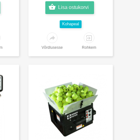
Lisa ostukorvi
Kohapeal
em
Võrdlusesse
Rohkem