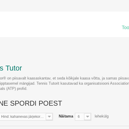
Too
s Tutor
or® on piisavalt kaasaskantav, et seda kõikjale kaasa võtta, ja samas piisava
ipptasemel mängijad. Tennis Tutorit kasutavad ka organisatsiooni Association
als (ATP) profid.
NE SPORDI POEST
Näitama
lehekülg
Hind: kahanevas järjekorras
6