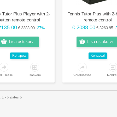
 Tutor Plus Player with 2-
Tennis Tutor Plus with 2-
button remote control
remote control
2135.00
€ 2088.00
€ 3388.00
37%
€ 3260.95
Lisa ostukorvi
Lisa ostukorvi
Kohapeal
Kohapeal
dlusesse
Rohkem
Võrdlusesse
Rohk
 1 - 6 alates 6