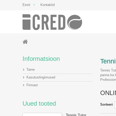
Eesti
Kontaktid
Informatsioon
Tenni
Tarne
Tennis Tut
panna ka t
Kasutustingimused
Profession
Firmast
ONLI
Uued tooted
Sorteeri
Tennis Tutor