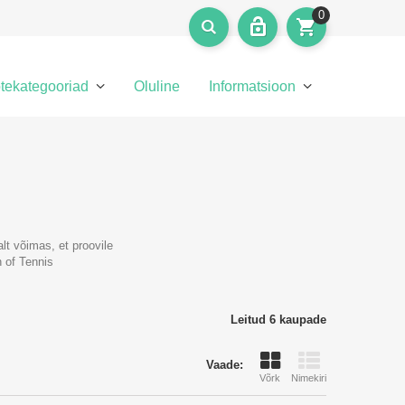
0
tekategooriad
Oluline
Informatsioon
lt võimas, et proovile
 of Tennis
Leitud 6 kaupade
Vaade:
Võrk
Nimekiri