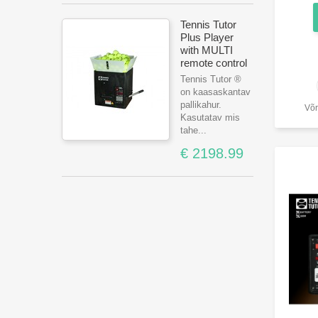
Tennis Tutor
Plus Player
with MULTI
remote control
Tennis Tutor ®
on kaasaskantav
pallikahur.
Võr
Kasutatav mis
tahe...
€ 2198.99