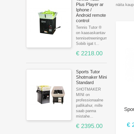
Plus Player ar
näita kaup:
Iphone /
Android remote
control
Tennis Tutor ®
on kaasaskantav
tennisetreeningumasin.
Sobib igat t...
€ 2218.00
Sports Tutor
Shotmaker Mini
Standard
SHOTMAKER
MINI on
professionaalne
pallikahur, mille
Spor
saab panna
mistahe...
€ 
€ 2395.00