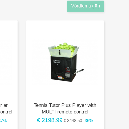
Võrdlema (
0
)
r ar
Tennis Tutor Plus Player with
ontrol
MULTI remote control
€ 2198.99
37%
€ 3448.50
36%