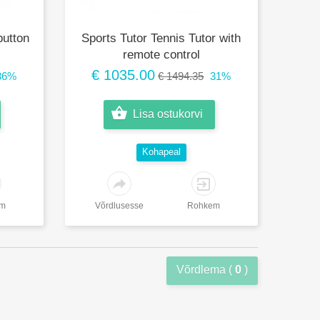
button
Sports Tutor Tennis Tutor with
remote control
€ 1035.00
36%
€ 1494.35
31%
Lisa ostukorvi
Kohapeal
em
Võrdlusesse
Rohkem
Võrdlema (
0
)