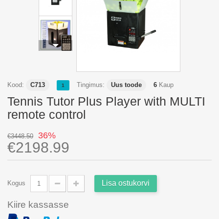
Kood:
C713
Tingimus:
Uus toode
6
Kaup
1
Tennis Tutor Plus Player with MULTI
remote control
36%
€3448.50
€2198.99
Lisa ostukorvi
Kogus
Kiire kassasse