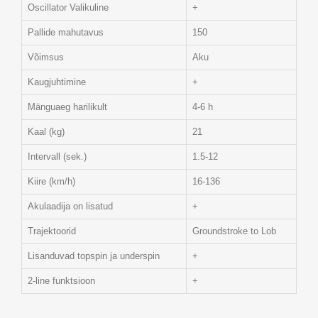
Oscillator Valikuline
+
Pallide mahutavus
150
Võimsus
Aku
Kaugjuhtimine
+
Mänguaeg harilikult
4-6 h
Kaal (kg)
21
Intervall (sek.)
1.5-12
Kiire (km/h)
16-136
Akulaadija on lisatud
+
Trajektoorid
Groundstroke to Lob
Lisanduvad topspin ja underspin
+
2-line funktsioon
+