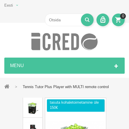
Eesti
0
MENU
>
Tennis Tutor Plus Player with MULTI remote control
tasuta kohaletoimetamine üle
150€