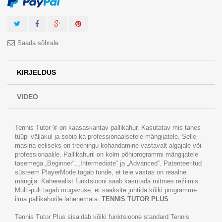
Saada sõbrale
KIRJELDUS
VIDEO
Tennis Tutor ® on kaasaskantav pallikahur. Kasutatav mis tahes
tüüpi väljakul ja sobib ka professionaalsetele mängijatele. Selle
masina eeliseks on treeningu kohandamine vastavalt algajale või
professionaalile. Pallikahuril on kolm põhiprogrammi mängijatele
tasemega „Beginner“, „Intermediate“ ja „Advanced“. Patenteeritud
süsteem PlayerMode tagab tunde, et teie vastas on reaalne
mängija. Kaherealist funktsiooni saab kasutada mitmes režiimis.
Multi-pult tagab mugavuse, et saaksite juhtida kõiki programme
ilma pallikahurile lähenemata.
TENNIS TUTOR PLUS
Tennis Tutor Plus sisaldab kõiki funktsioone standard Tennis