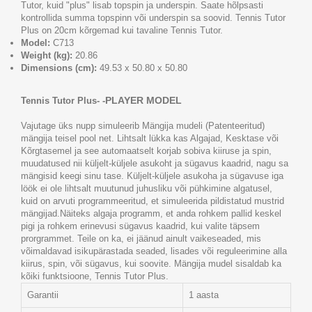
Tutor, kuid "plus" lisab topspin ja underspin. Saate hõlpsasti
kontrollida summa topspinn või underspin sa soovid. Tennis Tutor
Plus on 20cm kõrgemad kui tavaline Tennis Tutor.
Model:
C713
Weight (kg):
20.86
Dimensions (cm):
49.53 x 50.80 x 50.80
PLAYER MODEL
Tennis Tutor Plus- -
Vajutage üks nupp simuleerib Mängija mudeli (Patenteeritud)
mängija teisel pool net. Lihtsalt lükka kas Algajad, Kesktase või
Kõrgtasemel ja see automaatselt korjab sobiva kiiruse ja spin,
muudatused nii küljelt-küljele asukoht ja sügavus kaadrid, nagu sa
mängisid keegi sinu tase. Küljelt-küljele asukoha ja sügavuse iga
löök ei ole lihtsalt muutunud juhusliku või pühkimine algatusel,
kuid on arvuti programmeeritud, et simuleerida pildistatud mustrid
mängijad.Näiteks algaja programm, et anda rohkem pallid keskel
pigi ja rohkem erinevusi sügavus kaadrid, kui valite täpsem
prorgrammet. Teile on ka, ei jäänud ainult vaikeseaded, mis
võimaldavad isikupärastada seaded, lisades või reguleerimine alla
kiirus, spin, või sügavus, kui soovite. Mängija mudel sisaldab ka
kõiki funktsioone, Tennis Tutor Plus.
Garantii
1 aasta